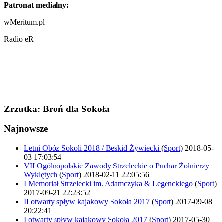
Patronat medialny:
wMeritum.pl
Radio eR
Zrzutka: Broń dla Sokoła
Najnowsze
Letni Obóz Sokoli 2018 / Beskid Żywiecki
(
Sport
)
2018-05-
03 17:03:54
VII Ogólnopolskie Zawody Strzeleckie o Puchar Żołnierzy
Wyklętych
(
Sport
)
2018-02-11 22:05:56
I Memoriał Strzelecki im. Adamczyka & Legenckiego
(
Sport
)
2017-09-21 22:23:52
II otwarty spływ kajakowy Sokoła 2017
(
Sport
)
2017-09-08
20:22:41
I otwarty spływ kajakowy Sokoła 2017
(
Sport
)
2017-05-30