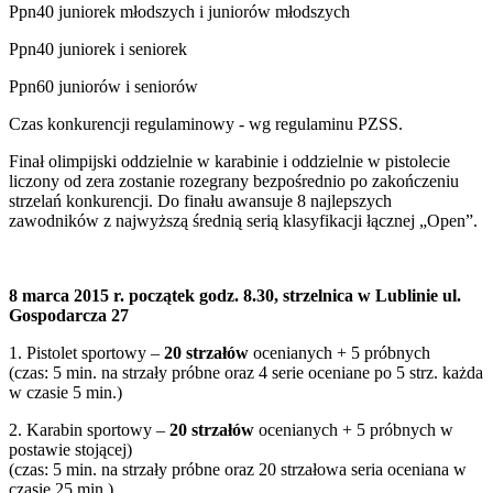
Ppn40 juniorek młodszych i juniorów młodszych
Ppn40 juniorek i seniorek
Ppn60 juniorów i seniorów
Czas konkurencji regulaminowy - wg regulaminu PZSS.
Finał olimpijski oddzielnie w karabinie i oddzielnie w pistolecie
liczony od zera zostanie rozegrany bezpośrednio po zakończeniu
strzelań konkurencji. Do finału awansuje 8 najlepszych
zawodników z najwyższą średnią serią klasyfikacji łącznej „Open”.
8 marca 2015 r. początek godz. 8.30, strzelnica w Lublinie ul.
Gospodarcza 27
1. Pistolet sportowy –
20 strzałów
ocenianych + 5 próbnych
(czas: 5 min. na strzały próbne oraz 4 serie oceniane po 5 strz. każda
w czasie 5 min.)
2. Karabin sportowy –
20 strzałów
ocenianych + 5 próbnych w
postawie stojącej)
(czas: 5 min. na strzały próbne oraz 20 strzałowa seria oceniana w
czasie 25 min.)