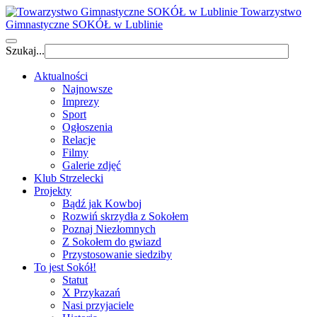
Towarzystwo
Gimnastyczne SOKÓŁ w Lublinie
Szukaj...
Aktualności
Najnowsze
Imprezy
Sport
Ogłoszenia
Relacje
Filmy
Galerie zdjęć
Klub Strzelecki
Projekty
Bądź jak Kowboj
Rozwiń skrzydła z Sokołem
Poznaj Niezłomnych
Z Sokołem do gwiazd
Przystosowanie siedziby
To jest Sokół!
Statut
X Przykazań
Nasi przyjaciele