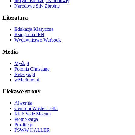
Instytut Edukacji Narodowej
Narodowe Siły Zbrojne
Literatura
Edukacja Klasyczna
Księgarnia IEN
Wydawnictwo Warbook
Media
Myśl.pl
Polonia Christiana
Rebelya.pl
wMeritum.pl
Ciekawe strony
Alwernia
Centrum Wiedeń 1683
Klub Vade Mecum
Piotr Skarga
Pro-life.pl
PSWW HALLER