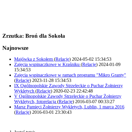
Zrzutka: Broń dla Sokoła
Najnowsze
Majówka z Sokołem
(
Relacje
)
2024-05-02 15:34:53
Zajęcia wspinaczkowe w Kraśniku
(
Relacje
)
2024-01-09
15:34:53
Zajęcia wspinaczkowe w ramach programu "Mikro Granty"
(
Relacje
)
2023-11-28 15:34:53
IX Ogólnopolskie Zawody Strzeleckie o Puchar Żołnierzy
Wyklętych
(
Relacje
)
2020-02-23 22:42:48
V Ogólnopolskie Zawody Strzeleckie o Puchar Żołnierzy
Wyklętych, fotorelacja
(
Relacje
)
2016-03-07 00:33:27
Marsz Pamięci Żołnierzy Wyklętych, Lublin, 1 marca 2016
(
Relacje
)
2016-03-01 23:30:43