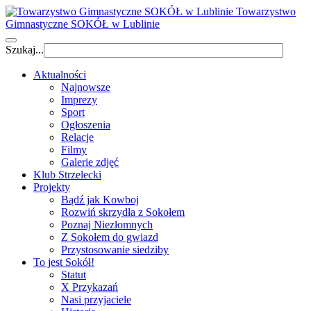
Towarzystwo
Gimnastyczne SOKÓŁ w Lublinie
Szukaj...
Aktualności
Najnowsze
Imprezy
Sport
Ogłoszenia
Relacje
Filmy
Galerie zdjęć
Klub Strzelecki
Projekty
Bądź jak Kowboj
Rozwiń skrzydła z Sokołem
Poznaj Niezłomnych
Z Sokołem do gwiazd
Przystosowanie siedziby
To jest Sokół!
Statut
X Przykazań
Nasi przyjaciele